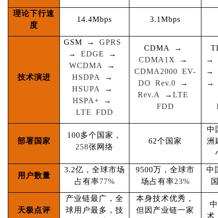
理论下行速
14.4Mbps
3.1Mbps
度
GSM
→
GPRS
CDMA
→
T
→
EDGE
→
CDMA1X
→
→
WCDMA
→
CDMA2000 EV-
→
技术演进
HSDPA
→
DO Rev.0
→
→
HSUPA
→
Rev.A
→
LTE
HSPA+
→
FDD
LTE FDD
中
100
多个国家，
部署国家
62
个国家
洲
258
张网络
3.2
亿，全球市场
9500
万，全球市
中
用户数量
占有率
77%
场占有率
23%
产业链最广，全
本身技术优秀，
中
天极点评
球用户最多，技
但因产业链一家
术