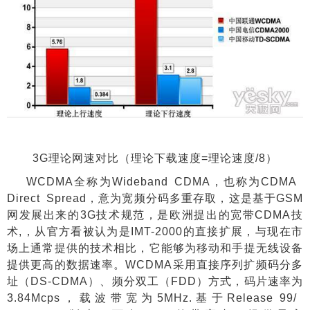
3G
理论网速对比（理论下载速度
=
理论速度
/8
）
WCDMA
全称为
Wideband CDMA
，也称为
CDMA
Direct Spread
，意为宽频分码多重存取，这是基于
GSM
网发展出来的
3G
技术规范，是欧洲提出的宽带
CDMA
技
术
,
，从官方看被认为是
IMT-2000
的直接扩展，与现在市
场上通常提供的技术相比，它能够为移动和手提无线设备
提供更高的数据速率。
WCDMA
采用直接序列扩频码分多
址（
DS-CDMA
）、频分双工（
FDD
）方式，码片速率为
3.84Mcps
，载波带宽为
5MHz.
基于
Release 99/