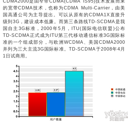
CDMA2000
是由窄带
CDMA(CDMA IS95)
技术发展而来
的宽带
CDMA
技术，也称为
CDMA Multi-Carrier
，由美
国高通公司为主导提出。可以从原有的
CDMA1X
直接升
级到
3G
，建设成本低廉。而第三条路线
TD-SCDMA
是我
国自主
3G
标准，
2000
年
5
月，
ITU(
国际电信联盟
)
公布
TD-SCDMA
正式成为
ITU
第三代移动通信标准
3G
国际标
准的一个组成部分，与欧洲
WCDMA
、美国
CDMA2000
并列为三大主流
3G
国际标准。
TD-SCDMA
于
2008
年
4
月
1
日试商用。