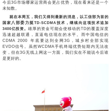
今后
3G
市场哪家运营商会更占优势，现在看来还是一个
未知数。
就在本周五，我们又得到最新的消息，以工信部为首的
国家
八部委力挺
TD-SCDMA
技术，继续向这项技术追加
3400亿投资。
雄厚的资金可能会使移动
的
TD
的覆盖深度
迅速超越联通，直逼电信现在的水平。而中国电信的
CDMA 2000
年底要达到全网
3G
，城乡村全部实现
EVDO
信号。虽然
WCDMA
手机终端优势短期内无法改
变，但在
3G
无线上网这一方面，我们实在不能说今后谁
是更好的。