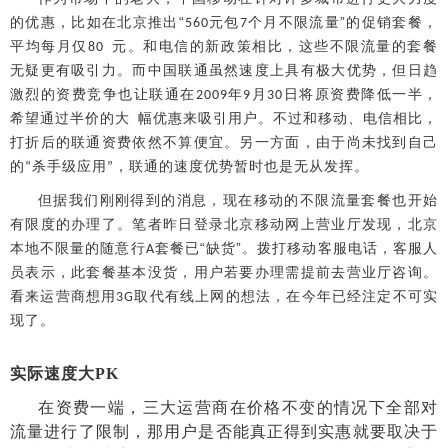
的优惠，比如在北京推出“
元包
个月不限流量”的促销套餐，
560
7
平均每月仅
元。和电信的新政策相比，这些不限流量的套餐
80
无疑更有吸引力。而中国联通虽然速度上具有极大优势，但日趋
激烈的资费竞争也让联通在
年
月
日将原资费降低一半，
2009
9
30
希望通过半价的大
幅优惠来吸引用户。不过和移动、电信相比，
打折后的联通资费依然不算便宜。另一方面，由于尚未找到自己
的
杀手级应用
，联通的速度优势暂时也是无从发挥。
“
”
但据我们刚刚得到的消息，现在移动的不限流量套餐也开始
有限度的办理了。笔者昨日登录北京移动网上营业厅发现，北京
本地不限量的随意行
套餐已“缺货”。拨打移动客服电话，客服人
A
员表示，此套餐基本没货，用户若要办理需提前去营业厅咨询。
看来运营商想用
取代有线上网的想法，在今年已经注定不可实
3G
现了。
实际速度大PK
在资费一端，三大运营商在价格不变的情况下全部对
流量进行了限制，那用户是否能真正得到实惠就要取决于