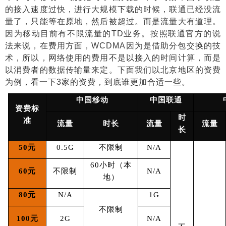
的接入速度过快，进行大规模下载的时候，联通已经没流
量了，只能等在原地，然后被超过。而是流量大有道理。
因为移动目前有不限流量的
TD
业务。按照联通官方的说
法来说，在费用方面，
WCDMA
因为是借助分包交换的技
术，所以，网络使用的费用不是以接入的时间计算，而是
以消费者的数据传输量来定。下面我们以北京地区的资费
为例，看一下
3
家的资费，到底谁更加合适一些。
中国移动
中国联通
资费标
时
准
流量
时长
流量
流量
长
50
元
0.5G
不限制
N/A
60
小时（本
60
元
不限制
N/A
地）
80
元
N/A
1G
不限制
100
元
2G
N/A