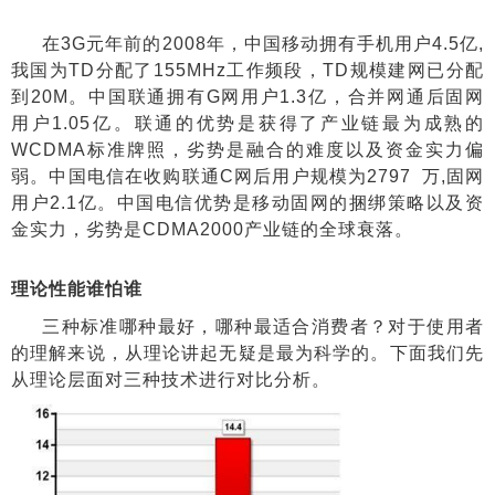
在
3G
元年前的
2008
年，中国移动拥有手机用户
4.5
亿
,
我国为
TD
分配了
155MHz
工作频段，
TD
规模建网已分配
到
20M
。中国联通拥有
G
网用户
1.3
亿，合并网通后固网
用户
1.05
亿。联通的优势是获得了产业链最为成熟的
WCDMA
标准牌照，劣势是融合的难度以及资金实力偏
弱。中国电信在收购联通
C
网后用户规模为
2797
万
,
固网
用户
2.1
亿。中国电信优势是移动固网的捆绑策略以及资
金实力，劣势是
CDMA2000
产业链的全球衰落。
理论性能谁怕谁
三种标准哪种最好，哪种最适合消费者？对于使用者
的理解来说，从理论讲起无疑是最为科学的。下面我们先
从理论层面对三种技术进行对比分析。