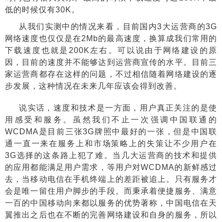
低的时候仅有
30K
。
从我们实测中的情况来看，目前国内
3
大运营商的
3G
网络速度也仅仅是在
2Mb
的最高速度，换算成我们常用的
下载速度也就是
200K
左右。可以说由于网络建设的原
因，目前的速度并不能够达到运营商宣传的水平。目前三
家运营商都存在这样的问题，不过相信随着网络建设的逐
步发展，这种情况在未来几年应该会得到改善。
说实话，速度和技术是一方面，用户真正关注的是使
用感受和服务。虽然我们不止一次强调中国联通的
WCDMA
是目前三张
3G
牌照中最好的一张，但是中国联
通一直一来在服务上和市场策略上的失策让不少用户在
3G
选择的这条路上犯了难。当几大运营商的技术和提供
的应用都能满足用户需求，等用户对
WCDMA
的新鲜感过
去，当移动电信在手机终端上的差距被追上。只有服务才
会是唯一留住用户脚步的手段。而秉承着便捷服务、满意
一百的中国移动向来都以服务的优势著称，中国电信在天
翼推出之后也在不断的完善网络建设和自身的服务，所以