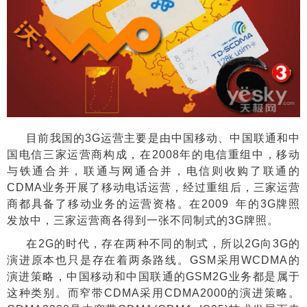
目前我国的
3G
运营主要是由中国移动、中国联通和中
国电信三家运营商构成，在
2008
年的电信重组中，移动
与铁通合并，联通与网通合并，电信则收购了联通的
CDMA
业务开展了移动电话运营，经过重组后，三家运营
商都具备了移动业务的运营资格。在
2009
年的
3G
牌照
发放中，三家运营商各得到一张不同制式的
3G
牌照。
在
2G
的时代，存在两种不同的制式，所以
2G
向
3G
的
演进原本也只是存在着两条路线。
GSM
采用
WCDMA
的
演进策略，中国移动和中国联通的
GSM2G
业务都是属于
这种类别。而窄带
CDMA
采用
CDMA2000
的演进策略。