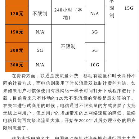
不
限
15G
240
小时（本
120
元
不限制
N/A
制
地）
150
元
N/A
3G
不限制
200
元
5G
5G
300
元
N/A
10G
在资费方面，联通是按流量计费，移动有流量和时长两种不
同的计费方式，而电信则采用了时长流量双轨制计费的方法。如
果如果用户习惯像使用有线网络一样长时间打开下载程序进行下
载，目前看来只有移动的
元不限流量的套餐是最划算的了。
120
在去年进行试商用的时候，电信通过不限流量的方式发展了大批
无线上网用户，但是用户的增加带来的是网络速度的降低，最终
电信只能再次祭出流量大旗，开始在
年以后办理业务的用户
2010
限制流量了。
作为市场中的老大，中国移动在针对许多城市进行更大力度