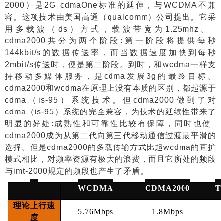
2000
）是
2G cdmaOne
标准的延伸，与
WCDMA
不兼
容。这项技术由美国高通（
qualcomm
）公司提出。它采
用多载波（
ds
）方式，载波带宽为
1.25mhz
。
cdma2000
共分为两个阶段
:
第一阶段将提供每秒
144kbit/s
的数据传送率，而当数据速度加快到每秒
2mbit/s
传送时，便是第二阶段。到时，和
wcdma
一样支
持移动多媒体服务，是
cdma
发展
3g
的最终目标。
cdma2000
和
wcdma
在原理上没有本质的区别，都起源于
cdma
（
is-95
）系统技术。但
cdma2000
做到了对
cdma
（
is-95
）系统的完全兼容，为技术的延续性带来了
明显的好处
:
成熟性和可靠性比较有保障，同时也使
cdma2000
成为从第二代向第三代移动通信过渡最平滑的
选择。但是
cdma2000
的多载传输方式比起
wcdma
的直扩
模式相比，对频率资源有极大的浪费，而且它所处的频段
与
imt-2000
规定的频段也产生了矛盾。
WCDMA
CDMA2000
理论上行速
5.76Mbps
1.8Mbps
度