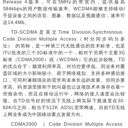
Release 4
版本，可在
5MHz
的带宽内，提供最高
384kbps
的用户数据传输速率。
WCDMA
能够支持移动
/
手提设备之间的语音、图象、数据以及视频通信，速率可
达
14.4Mb
。
TD-SCDMA
是英文
Time Division-Synchronous
Code Division Multiple Access
（时分同步码分多
址）
的简称，是一种第三代无线通信的技术标准，也是
ITU
批准的三个
3G
标准中的一个，相对于另两个主要
3G
标准（
CDMA2000
）或（
WCDMA
）它的起步较晚。
TD
的优点在于：频谱利用率高、对功控要求低、同业务对覆
盖区域的大小影响较小、易于网络规划、支持多种通信接
口，可同时兼顾现在的需求和未来长远的发展。但同步要
求高、码资源受限和干扰问题也让这项技术本身存在着一
些致命伤，而且在移动运行中，网络的接入速度会比较
慢。在
TD
信号好的情况下无线上网实际下载速度在
30-
60K/S
之间，相当于
512K ADSL
宽带网速。目前
TD
无线
上网业务成为中国移动重点发展方向。
CDMA2000
（
Code Division Multiple Access