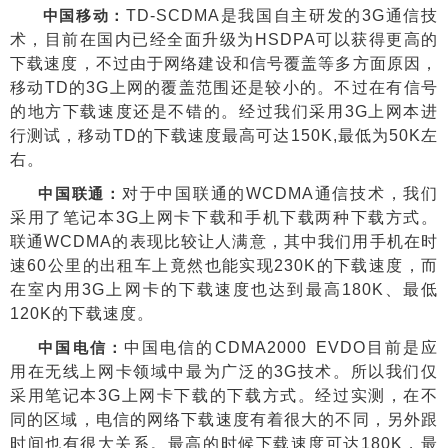
TD-SCDMA
是我国自主研发的
3G
通信技
中国移动：
术，目前在国内已经全面升级为
HSDPA
可以获得更高的
下载速度，不过由于网络建设和信号覆盖等多方面原因，
移动
TD
的
3G
上网的覆盖范围还是较小的。不过在有信号
的地方下载速度还是不错的。经过我们采用
3G
上网本进
行测试，移动
TD
的下载速度最高可达
150K,
最低为
50K
左
右。
对于中国联通的
WCDMA
通信技术，我们
中国联通：
采用了笔记本
3G
上网卡下载和手机下载两种下载方式。
联通
WCDMA
的表现比较让人满意，其中我们用手机在时
速
60
公里的出租车上竟然也能实现
230K
的下载速度，而
在室内用
3G
上网卡的下载速度也达到最高
180K
、最低
120K
的下载速度。
中国电信的
CDMA2000 EVDO
目前是应
中国电信：
用在无线上网卡领域中最为广泛的
3G
技术。所以我们仅
采用笔记本
3G
上网卡下载的下载方式。经过实测，在不
同的区域，电信的网络下载速度有着很大的不同，另外跟
时间也有很大关系。最高的时候下载速度可达
180K
，最