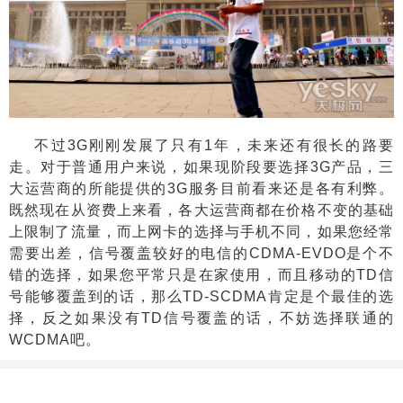
不过
3G
刚刚发展了只有
1
年，未来还有很长的路要
走。对于普通用户来说，如果现阶段要选择
3G
产品，三
大运营商的所能提供的
3G
服务目前看来还是各有利弊。
既然现在从资费上来看，各大运营商都在价格不变的基础
上限制了流量，而上网卡的选择与手机不同，如果您经常
需要出差，信号覆盖较好的电信的
CDMA-EVDO
是个不
错的选择，如果您平常只是在家使用，而且移动的
TD
信
号能够覆盖到的话，那么
TD-SCDMA
肯定是个最佳的选
择，反之如果没有
TD
信号覆盖的话，不妨选择联通的
WCDMA
吧。