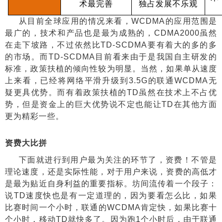
术最完善
独占发展不乐观
从目前全球应用的情况来看，
WCDMA
的应用范围是
最广的，技术和产品也是最为成熟的，
CDMA2000
虽然
在走下坡路，不过依然比
TD-SCDMA
要有着大的多的多
的市场。而
TD-SCDMA
目前看来由于是我国自主研发的
标准，政策扶植的倾向性较为明显。当然，如果单从速度
上来看，已经将网络平滑升级到
3.5G
的联通
WCDMA
无
疑更具优势。而有着政策扶植的
TD
虽然在技术上不占优
势，但是资金上的巨大优势说不定也能让
TD
在其他方面
更为精彩一些。
资费大比拼
下面就进行到用户最为关注的环节了，资费！不管是
理论速度，还是实际性能，对于用户来说，资费的高低才
是最为贴近自身利益的重要指标。坊间流传着一个段子：
说
TD
速度快也是有一定道理的，因为要看怎么比，如果
比赛时间一个小时，联通的
WCDMA
肯定快，如果比赛十
个小时，移动
TD
就快多了。因为跑
1
个小时后，由于联通