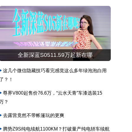
全新深蓝S0511.59万起新在哪
这几个微信隐藏技巧看完感觉这么多年绿泡泡白用
了？！
尊界V800起售价76.6万，“云水天青”车漆选装15
万？
去露营竟然不带帐篷玩的更爽
腾势Z9S纯电续航1100KM？打破量产纯电轿车续航